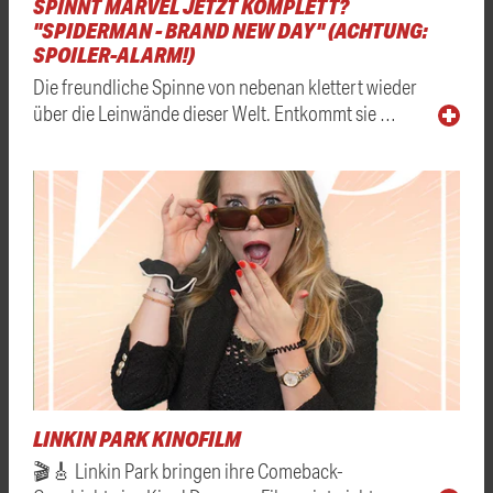
SPINNT MARVEL JETZT KOMPLETT?
"SPIDERMAN - BRAND NEW DAY" (ACHTUNG:
SPOILER-ALARM!)
Die freundliche Spinne von nebenan klettert wieder
über die Leinwände dieser Welt. Entkommt sie …
LINKIN PARK KINOFILM
🎬🎸 Linkin Park bringen ihre Comeback-