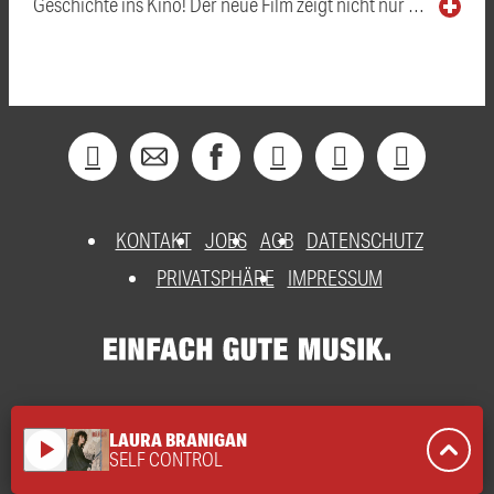
Geschichte ins Kino! Der neue Film zeigt nicht nur …
KONTAKT
JOBS
AGB
DATENSCHUTZ
PRIVATSPHÄRE
IMPRESSUM
LAURA BRANIGAN
play_arrow
SELF CONTROL