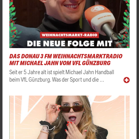
DAS DONAU 3 FM WEIHNACHTSMARKTRADIO
MIT MICHAEL JAHN VOM VFL GÜNZBURG
Seit er 5 Jahre alt ist spielt Michael Jahn Handball
beim VfL Günzburg. Was der Sport und die …