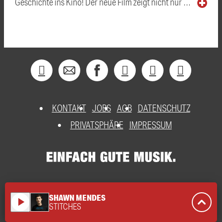
Geschichte ins Kino! Der neue Film zeigt nicht nur …
KONTAKT
JOBS
AGB
DATENSCHUTZ
PRIVATSPHÄRE
IMPRESSUM
SHAWN MENDES
play_arrow
STITCHES