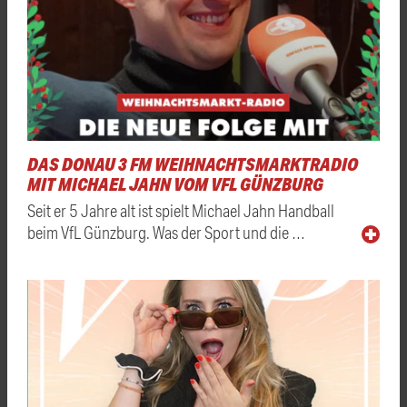
DAS DONAU 3 FM WEIHNACHTSMARKTRADIO
MIT MICHAEL JAHN VOM VFL GÜNZBURG
Seit er 5 Jahre alt ist spielt Michael Jahn Handball
beim VfL Günzburg. Was der Sport und die …