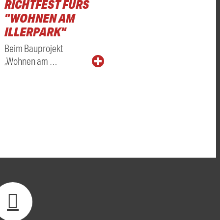
RICHTFEST FÜRS
"WOHNEN AM
ILLERPARK"
Beim Bauprojekt
„Wohnen am …