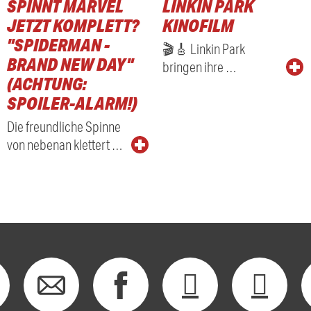
SPINNT MARVEL
LINKIN PARK
RADIO
JETZT KOMPLETT?
KINOFILM
"SPIDERMAN -
🎬🎸 Linkin Park
BRAND NEW DAY"
bringen ihre …
(ACHTUNG:
SPOILER-ALARM!)
Die freundliche Spinne
von nebenan klettert …