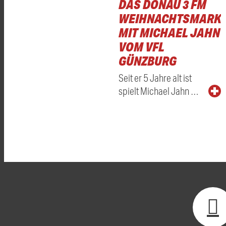
DAS DONAU 3 FM
WEIHNACHTSMARKT
MIT MICHAEL JAHN
VOM VFL
GÜNZBURG
Seit er 5 Jahre alt ist
spielt Michael Jahn …