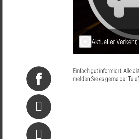
Aktueller Verkehr
play_arrow
Einfach gut informiert: Alle
melden Sie es gerne per Tel