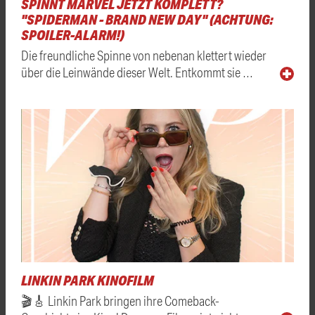
SPINNT MARVEL JETZT KOMPLETT?
"SPIDERMAN - BRAND NEW DAY" (ACHTUNG:
SPOILER-ALARM!)
Die freundliche Spinne von nebenan klettert wieder
über die Leinwände dieser Welt. Entkommt sie …
LINKIN PARK KINOFILM
🎬🎸 Linkin Park bringen ihre Comeback-