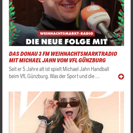
DAS DONAU 3 FM WEIHNACHTSMARKTRADIO
MIT MICHAEL JAHN VOM VFL GÜNZBURG
Seit er 5 Jahre alt ist spielt Michael Jahn Handball
beim VfL Günzburg. Was der Sport und die …