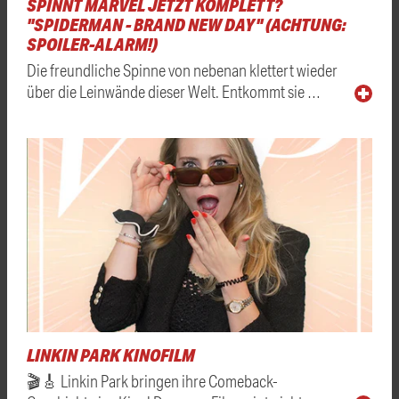
SPINNT MARVEL JETZT KOMPLETT?
"SPIDERMAN - BRAND NEW DAY" (ACHTUNG:
SPOILER-ALARM!)
Die freundliche Spinne von nebenan klettert wieder
über die Leinwände dieser Welt. Entkommt sie …
LINKIN PARK KINOFILM
🎬🎸 Linkin Park bringen ihre Comeback-