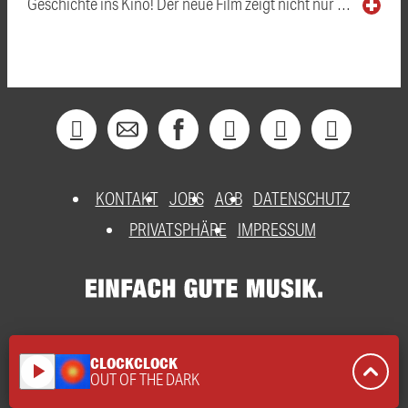
Geschichte ins Kino! Der neue Film zeigt nicht nur …
KONTAKT
JOBS
AGB
DATENSCHUTZ
PRIVATSPHÄRE
IMPRESSUM
CLOCKCLOCK
play_arrow
OUT OF THE DARK