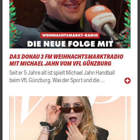
DAS DONAU 3 FM WEIHNACHTSMARKTRADIO
MIT MICHAEL JAHN VOM VFL GÜNZBURG
Seit er 5 Jahre alt ist spielt Michael Jahn Handball
beim VfL Günzburg. Was der Sport und die …