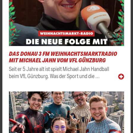
DAS DONAU 3 FM WEIHNACHTSMARKTRADIO
MIT MICHAEL JAHN VOM VFL GÜNZBURG
Seit er 5 Jahre alt ist spielt Michael Jahn Handball
beim VfL Günzburg. Was der Sport und die …