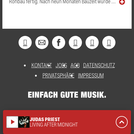
Rohbau fertig. Nach neun Monaten Bauzeit wurde …
KONTAKT
JOBS
AGB
DATENSCHUTZ
PRIVATSPHÄRE
IMPRESSUM
JUDAS PRIEST
play_arrow
LIVING AFTER MIDNIGHT