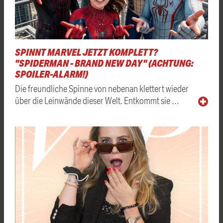
SPINNT MARVEL JETZT KOMPLETT?
"SPIDERMAN - BRAND NEW DAY" (ACHTUNG:
SPOILER-ALARM!)
Die freundliche Spinne von nebenan klettert wieder
über die Leinwände dieser Welt. Entkommt sie …