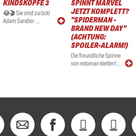
KINDSKÖPFE 3
SPINNT MARVEL
RADIO
JETZT KOMPLETT?
😂🎬 Sie sind zurück!
"SPIDERMAN -
Adam Sandler …
BRAND NEW DAY"
(ACHTUNG:
SPOILER-ALARM!)
Die freundliche Spinne
von nebenan klettert …