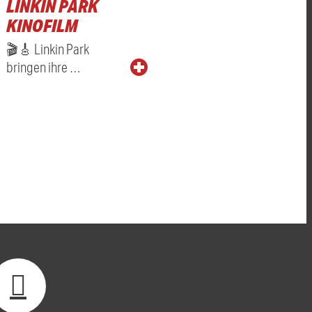
LINKIN PARK
KINOFILM
🎬🎸 Linkin Park
bringen ihre …