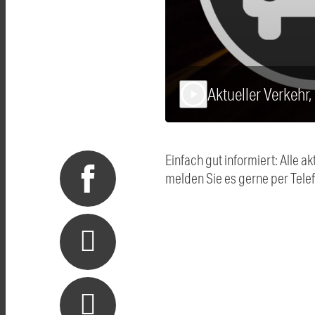
Aktueller Verkehr
play_arrow
Einfach gut informiert: Alle
melden Sie es gerne per Tel