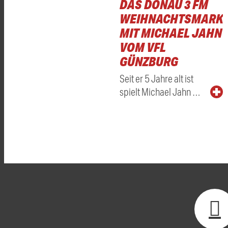
DAS DONAU 3 FM
WEIHNACHTSMARKT
MIT MICHAEL JAHN
VOM VFL
GÜNZBURG
Seit er 5 Jahre alt ist
spielt Michael Jahn …