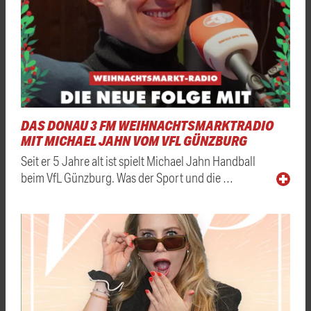
DAS DONAU 3 FM WEIHNACHTSMARKTRADIO
MIT MICHAEL JAHN VOM VFL GÜNZBURG
Seit er 5 Jahre alt ist spielt Michael Jahn Handball
beim VfL Günzburg. Was der Sport und die …