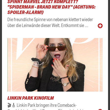
SPINNT MARVEL JETZT KOMPLETT?
"SPIDERMAN - BRAND NEW DAY" (ACHTUNG:
SPOILER-ALARM!)
Die freundliche Spinne von nebenan klettert wieder
über die Leinwände dieser Welt. Entkommt sie …
LINKIN PARK KINOFILM
🎬🎸 Linkin Park bringen ihre Comeback-