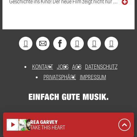
Geschichte ins Kino! Der neue Film zeigt nicht nur …
KONTAKT
JOBS
AGB
DATENSCHUTZ
PRIVATSPHÄRE
IMPRESSUM
REA GARVEY
play_arrow
TAKE THIS HEART