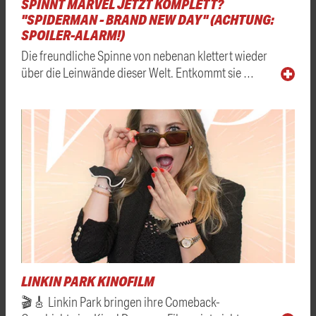
SPINNT MARVEL JETZT KOMPLETT?
"SPIDERMAN - BRAND NEW DAY" (ACHTUNG:
SPOILER-ALARM!)
Die freundliche Spinne von nebenan klettert wieder
über die Leinwände dieser Welt. Entkommt sie …
LINKIN PARK KINOFILM
🎬🎸 Linkin Park bringen ihre Comeback-