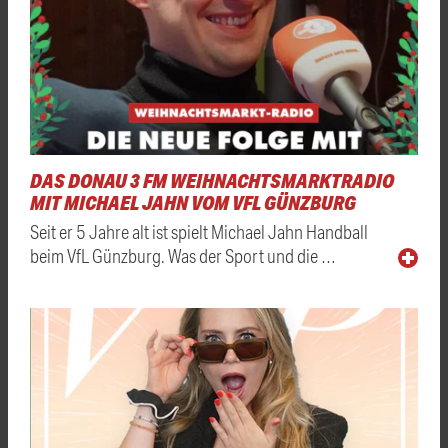
DAS DONAU 3 FM WEIHNACHTSMARKTRADIO
MIT MICHAEL JAHN VOM VFL GÜNZBURG
Seit er 5 Jahre alt ist spielt Michael Jahn Handball
beim VfL Günzburg. Was der Sport und die …