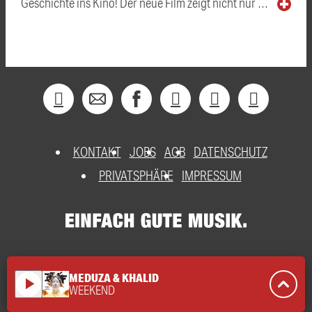
Geschichte ins Kino! Der neue Film zeigt nicht nur …
KONTAKT
JOBS
AGB
DATENSCHUTZ
PRIVATSPHÄRE
IMPRESSUM
MEDUZA & KHALID
play_arrow
WEEKEND