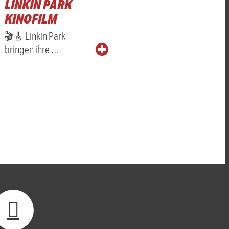
LINKIN PARK
KINOFILM
🎬🎸 Linkin Park
bringen ihre …