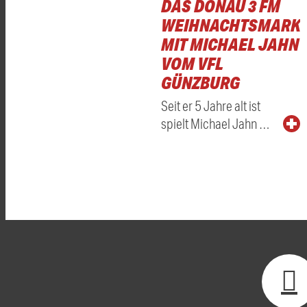
DAS DONAU 3 FM
WEIHNACHTSMARKT
MIT MICHAEL JAHN
VOM VFL
GÜNZBURG
Seit er 5 Jahre alt ist
spielt Michael Jahn …