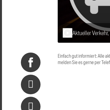
Aktueller Verkehr
play_arrow
Einfach gut informiert: Alle
melden Sie es gerne per Tel