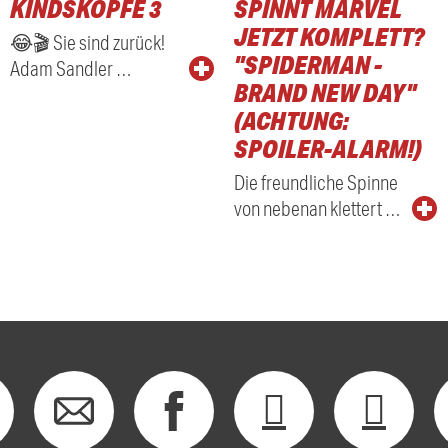
KINDSKÖPFE 3
SPINNT MARVEL
RADIO
JETZT KOMPLETT?
😂🎬 Sie sind zurück!
"SPIDERMAN -
Adam Sandler …
BRAND NEW DAY"
(ACHTUNG:
SPOILER-ALARM!)
Die freundliche Spinne
von nebenan klettert …