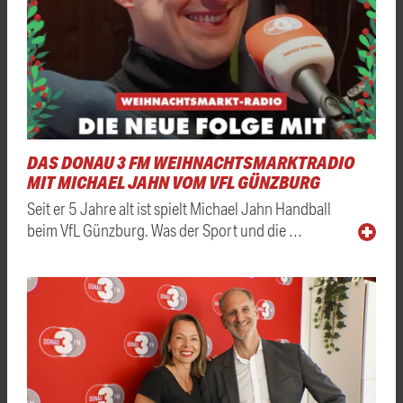
DAS DONAU 3 FM WEIHNACHTSMARKTRADIO
MIT MICHAEL JAHN VOM VFL GÜNZBURG
Seit er 5 Jahre alt ist spielt Michael Jahn Handball
beim VfL Günzburg. Was der Sport und die …