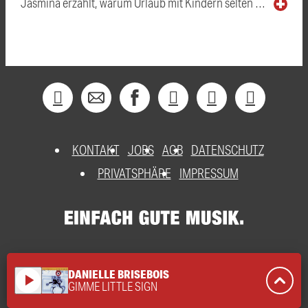
Jasmina erzählt, warum Urlaub mit Kindern selten …
KONTAKT
JOBS
AGB
DATENSCHUTZ
PRIVATSPHÄRE
IMPRESSUM
DANIELLE BRISEBOIS
play_arrow
GIMME LITTLE SIGN