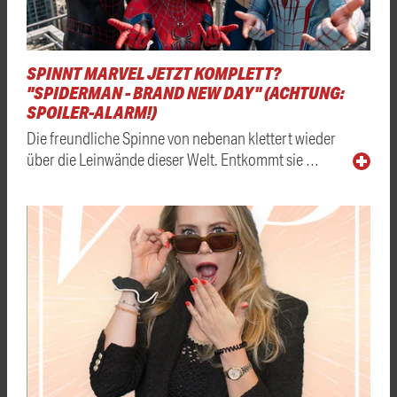
SPINNT MARVEL JETZT KOMPLETT?
"SPIDERMAN - BRAND NEW DAY" (ACHTUNG:
SPOILER-ALARM!)
Die freundliche Spinne von nebenan klettert wieder
über die Leinwände dieser Welt. Entkommt sie …