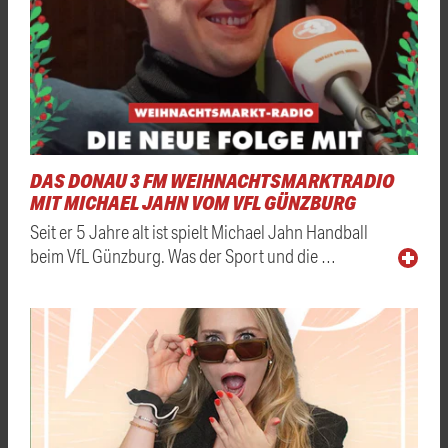
DAS DONAU 3 FM WEIHNACHTSMARKTRADIO
MIT MICHAEL JAHN VOM VFL GÜNZBURG
Seit er 5 Jahre alt ist spielt Michael Jahn Handball
beim VfL Günzburg. Was der Sport und die …