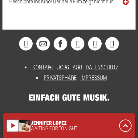
Geschichte ins Kino! Der neue Film zeigt nicht nur …
KONTAKT
JOBS
AGB
DATENSCHUTZ
PRIVATSPHÄRE
IMPRESSUM
JENNIFER LOPEZ
play_arrow
WAITING FOR TONIGHT