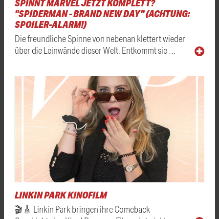
SPINNT MARVEL JETZT KOMPLETT?
"SPIDERMAN - BRAND NEW DAY" (ACHTUNG:
SPOILER-ALARM!)
Die freundliche Spinne von nebenan klettert wieder
über die Leinwände dieser Welt. Entkommt sie …
LINKIN PARK KINOFILM
🎬🎸 Linkin Park bringen ihre Comeback-