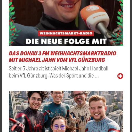
DAS DONAU 3 FM WEIHNACHTSMARKTRADIO
MIT MICHAEL JAHN VOM VFL GÜNZBURG
Seit er 5 Jahre alt ist spielt Michael Jahn Handball
beim VfL Günzburg. Was der Sport und die …