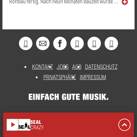
Rohbau fertig. Nach neun Monaten Bauzeit wurde …
KONTAKT
JOBS
AGB
DATENSCHUTZ
PRIVATSPHÄRE
IMPRESSUM
SEAL
play_arrow
CRAZY