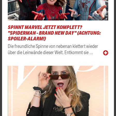
SPINNT MARVEL JETZT KOMPLETT?
"SPIDERMAN - BRAND NEW DAY" (ACHTUNG:
SPOILER-ALARM!)
Die freundliche Spinne von nebenan klettert wieder
über die Leinwände dieser Welt. Entkommt sie …