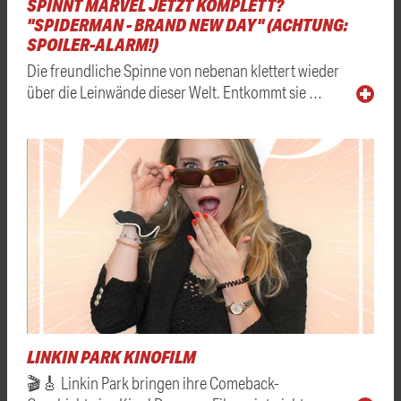
SPINNT MARVEL JETZT KOMPLETT?
"SPIDERMAN - BRAND NEW DAY" (ACHTUNG:
SPOILER-ALARM!)
Die freundliche Spinne von nebenan klettert wieder
über die Leinwände dieser Welt. Entkommt sie …
LINKIN PARK KINOFILM
🎬🎸 Linkin Park bringen ihre Comeback-