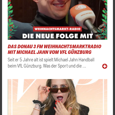
DAS DONAU 3 FM WEIHNACHTSMARKTRADIO
MIT MICHAEL JAHN VOM VFL GÜNZBURG
Seit er 5 Jahre alt ist spielt Michael Jahn Handball
beim VfL Günzburg. Was der Sport und die …