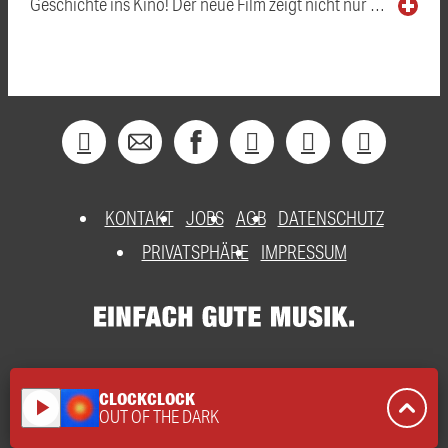
Geschichte ins Kino! Der neue Film zeigt nicht nur …
KONTAKT
JOBS
AGB
DATENSCHUTZ
PRIVATSPHÄRE
IMPRESSUM
CLOCKCLOCK
play_arrow
OUT OF THE DARK