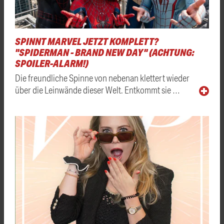
SPINNT MARVEL JETZT KOMPLETT?
"SPIDERMAN - BRAND NEW DAY" (ACHTUNG:
SPOILER-ALARM!)
Die freundliche Spinne von nebenan klettert wieder
über die Leinwände dieser Welt. Entkommt sie …