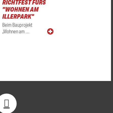
RICHTFEST FÜRS
"WOHNEN AM
ILLERPARK"
Beim Bauprojekt
„Wohnen am …