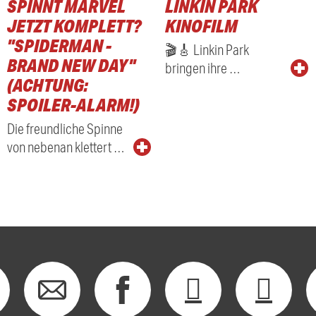
SPINNT MARVEL
LINKIN PARK
RADIO
JETZT KOMPLETT?
KINOFILM
"SPIDERMAN -
🎬🎸 Linkin Park
BRAND NEW DAY"
bringen ihre …
(ACHTUNG:
SPOILER-ALARM!)
Die freundliche Spinne
von nebenan klettert …