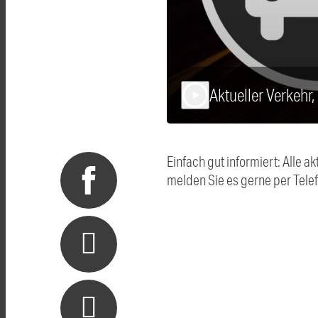
Aktueller Verkehr
play_arrow
Einfach gut informiert: Alle
melden Sie es gerne per Tel