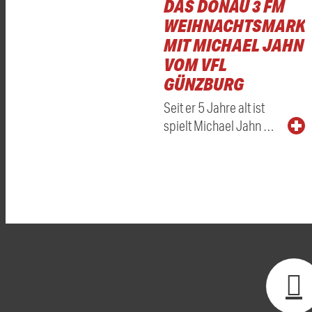
DAS DONAU 3 FM
WEIHNACHTSMARKT
MIT MICHAEL JAHN
VOM VFL
GÜNZBURG
Seit er 5 Jahre alt ist
spielt Michael Jahn …