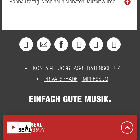
Rohbau fertig. Nach neun Monaten Bauzeit wurde …
KONTAKT
JOBS
AGB
DATENSCHUTZ
PRIVATSPHÄRE
IMPRESSUM
SEAL
play_arrow
CRAZY