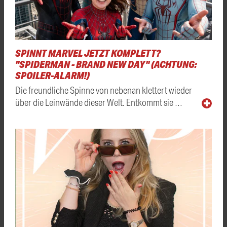
SPINNT MARVEL JETZT KOMPLETT?
"SPIDERMAN - BRAND NEW DAY" (ACHTUNG:
SPOILER-ALARM!)
Die freundliche Spinne von nebenan klettert wieder
über die Leinwände dieser Welt. Entkommt sie …