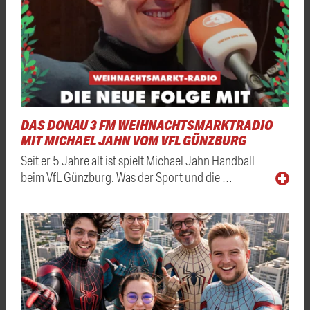
DAS DONAU 3 FM WEIHNACHTSMARKTRADIO
MIT MICHAEL JAHN VOM VFL GÜNZBURG
Seit er 5 Jahre alt ist spielt Michael Jahn Handball
beim VfL Günzburg. Was der Sport und die …