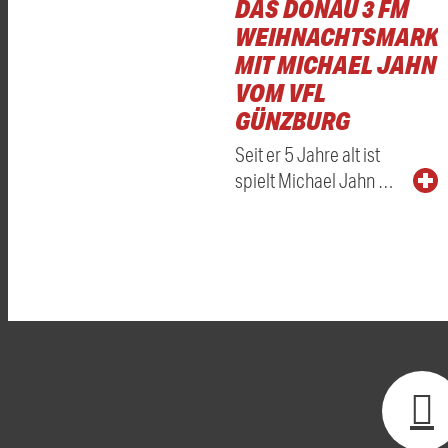
DAS DONAU 3 FM
WEIHNACHTSMARKT
MIT MICHAEL JAHN
VOM VFL
GÜNZBURG
Seit er 5 Jahre alt ist
spielt Michael Jahn …