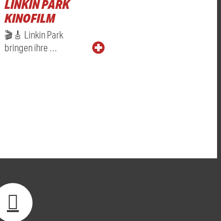
LINKIN PARK
KINOFILM
🎬🎸 Linkin Park
bringen ihre …