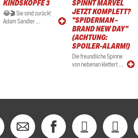
KINDSKÖPFE 3
SPINNT MARVEL
RADIO
JETZT KOMPLETT?
😂🎬 Sie sind zurück!
"SPIDERMAN -
Adam Sandler …
BRAND NEW DAY"
(ACHTUNG:
SPOILER-ALARM!)
Die freundliche Spinne
von nebenan klettert …