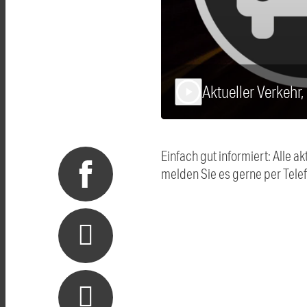
Aktueller Verkehr
play_arrow
Einfach gut informiert: Alle
melden Sie es gerne per Tel