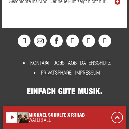
Geschichte ins Kino! Der neue Film zeigt nicht nur …
KONTAKT
JOBS
AGB
DATENSCHUTZ
PRIVATSPHÄRE
IMPRESSUM
MICHAEL SCHULTE X R3HAB
play_arrow
WATERFALL