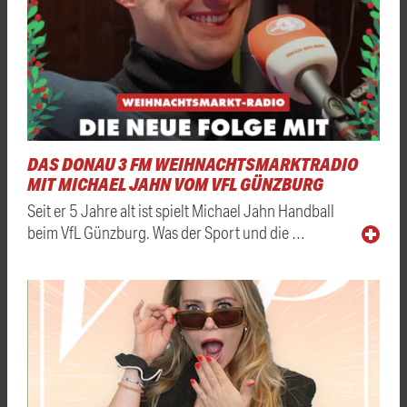
DAS DONAU 3 FM WEIHNACHTSMARKTRADIO
MIT MICHAEL JAHN VOM VFL GÜNZBURG
Seit er 5 Jahre alt ist spielt Michael Jahn Handball
beim VfL Günzburg. Was der Sport und die …