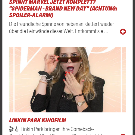
SPINNT MARVEL JETZT KOMPLETT?
"SPIDERMAN - BRAND NEW DAY" (ACHTUNG:
SPOILER-ALARM!)
Die freundliche Spinne von nebenan klettert wieder
über die Leinwände dieser Welt. Entkommt sie …
LINKIN PARK KINOFILM
🎬🎸 Linkin Park bringen ihre Comeback-