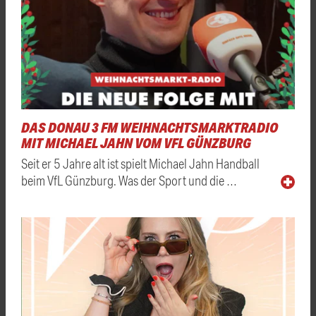
DAS DONAU 3 FM WEIHNACHTSMARKTRADIO
MIT MICHAEL JAHN VOM VFL GÜNZBURG
Seit er 5 Jahre alt ist spielt Michael Jahn Handball
beim VfL Günzburg. Was der Sport und die …