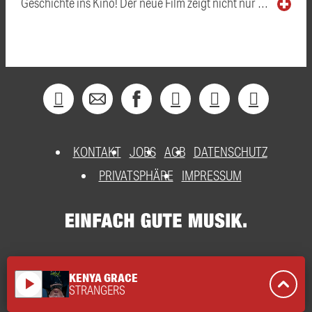
Geschichte ins Kino! Der neue Film zeigt nicht nur …
KONTAKT
JOBS
AGB
DATENSCHUTZ
PRIVATSPHÄRE
IMPRESSUM
KENYA GRACE
play_arrow
STRANGERS