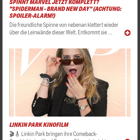
SPINNT MARVEL JETZT KOMPLETT?
"SPIDERMAN - BRAND NEW DAY" (ACHTUNG:
SPOILER-ALARM!)
Die freundliche Spinne von nebenan klettert wieder
über die Leinwände dieser Welt. Entkommt sie …
LINKIN PARK KINOFILM
🎬🎸 Linkin Park bringen ihre Comeback-