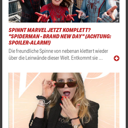
SPINNT MARVEL JETZT KOMPLETT?
"SPIDERMAN - BRAND NEW DAY" (ACHTUNG:
SPOILER-ALARM!)
Die freundliche Spinne von nebenan klettert wieder
über die Leinwände dieser Welt. Entkommt sie …