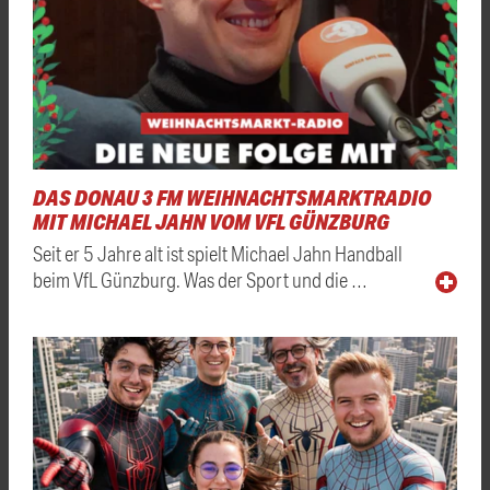
DAS DONAU 3 FM WEIHNACHTSMARKTRADIO
MIT MICHAEL JAHN VOM VFL GÜNZBURG
Seit er 5 Jahre alt ist spielt Michael Jahn Handball
beim VfL Günzburg. Was der Sport und die …