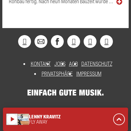
Rohbau fertig. Nach neun Monaten Bauzeit wurde …
KONTAKT
JOBS
AGB
DATENSCHUTZ
PRIVATSPHÄRE
IMPRESSUM
LENNY KRAVITZ
play_arrow
FLY AWAY