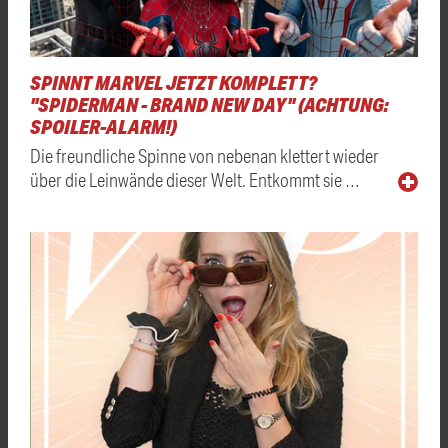
SPINNT MARVEL JETZT KOMPLETT?
"SPIDERMAN - BRAND NEW DAY" (ACHTUNG:
SPOILER-ALARM!)
Die freundliche Spinne von nebenan klettert wieder
über die Leinwände dieser Welt. Entkommt sie …