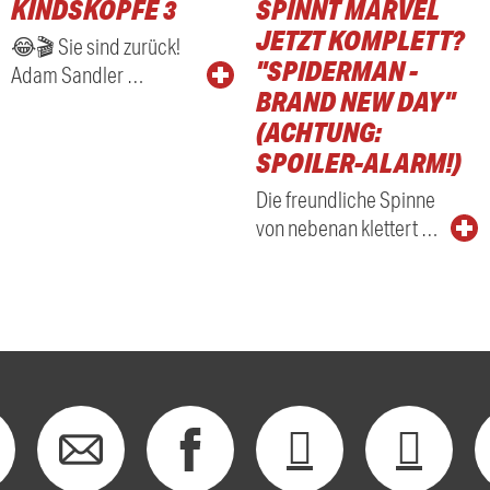
KINDSKÖPFE 3
SPINNT MARVEL
RADIO
JETZT KOMPLETT?
😂🎬 Sie sind zurück!
"SPIDERMAN -
Adam Sandler …
BRAND NEW DAY"
(ACHTUNG:
SPOILER-ALARM!)
Die freundliche Spinne
von nebenan klettert …