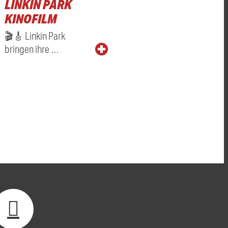
LINKIN PARK
KINOFILM
🎬🎸 Linkin Park
bringen ihre …