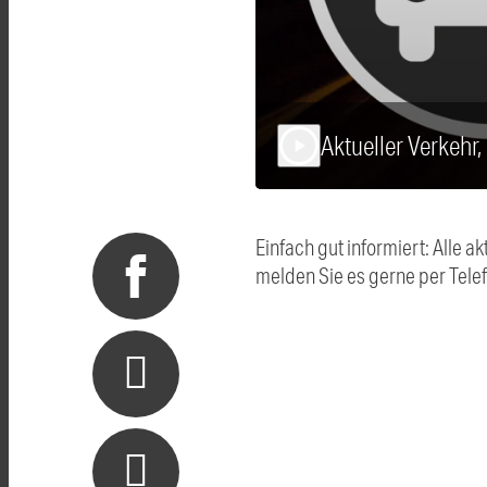
Aktueller Verkehr
play_arrow
Einfach gut informiert: Alle
melden Sie es gerne per Tel