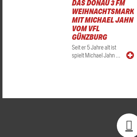
DAS DONAU 3 FM
WEIHNACHTSMARKT
MIT MICHAEL JAHN
VOM VFL
GÜNZBURG
Seit er 5 Jahre alt ist
spielt Michael Jahn …