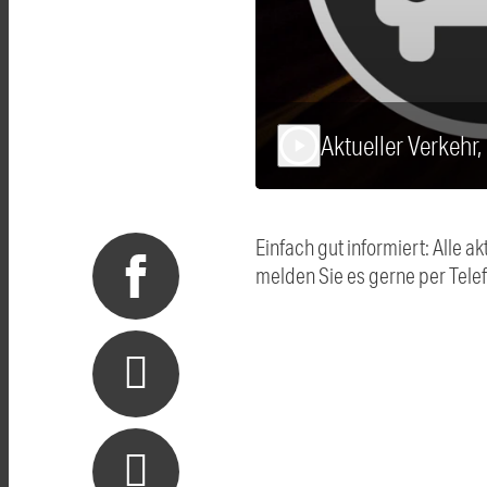
Aktueller Verkehr
play_arrow
Einfach gut informiert: Alle
melden Sie es gerne per Tel