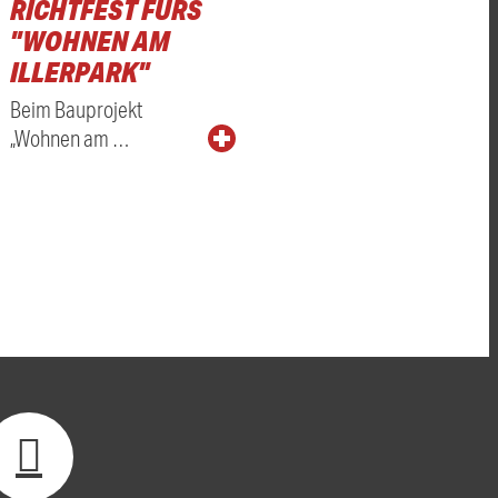
RICHTFEST FÜRS
"WOHNEN AM
ILLERPARK"
Beim Bauprojekt
„Wohnen am …