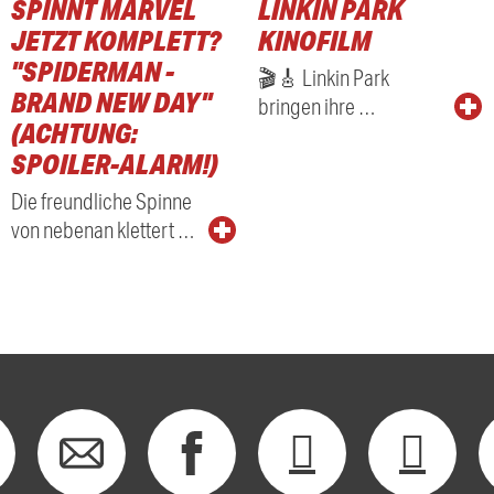
SPINNT MARVEL
LINKIN PARK
RADIO
JETZT KOMPLETT?
KINOFILM
"SPIDERMAN -
🎬🎸 Linkin Park
BRAND NEW DAY"
bringen ihre …
(ACHTUNG:
SPOILER-ALARM!)
Die freundliche Spinne
von nebenan klettert …