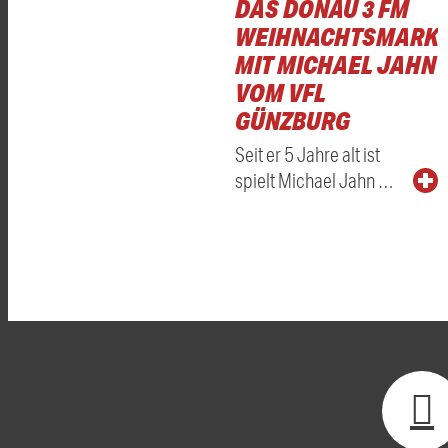
DAS DONAU 3 FM
WEIHNACHTSMARKT
MIT MICHAEL JAHN
VOM VFL
GÜNZBURG
Seit er 5 Jahre alt ist
spielt Michael Jahn …