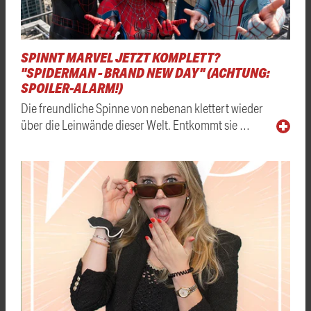
SPINNT MARVEL JETZT KOMPLETT?
"SPIDERMAN - BRAND NEW DAY" (ACHTUNG:
SPOILER-ALARM!)
Die freundliche Spinne von nebenan klettert wieder
über die Leinwände dieser Welt. Entkommt sie …