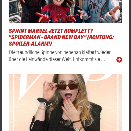
SPINNT MARVEL JETZT KOMPLETT?
"SPIDERMAN - BRAND NEW DAY" (ACHTUNG:
SPOILER-ALARM!)
Die freundliche Spinne von nebenan klettert wieder
über die Leinwände dieser Welt. Entkommt sie …