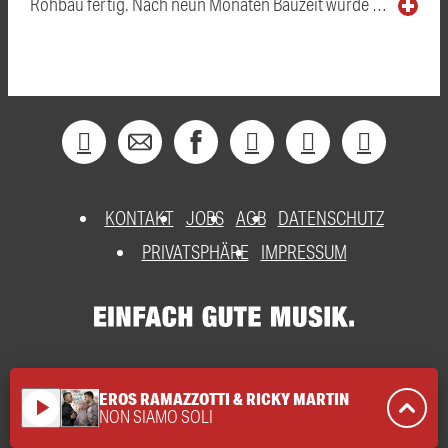
Rohbau fertig. Nach neun Monaten Bauzeit wurde …
KONTAKT
JOBS
AGB
DATENSCHUTZ
PRIVATSPHÄRE
IMPRESSUM
EROS RAMAZZOTTI & RICKY MARTIN
play_arrow
NON SIAMO SOLI