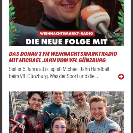
DAS DONAU 3 FM WEIHNACHTSMARKTRADIO
MIT MICHAEL JAHN VOM VFL GÜNZBURG
Seit er 5 Jahre alt ist spielt Michael Jahn Handball
beim VfL Günzburg. Was der Sport und die …