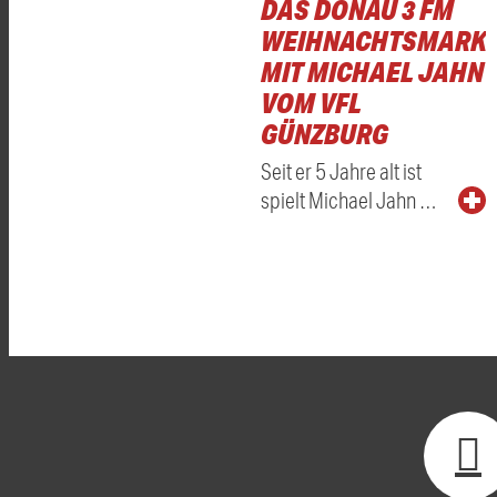
DAS DONAU 3 FM
WEIHNACHTSMARKT
MIT MICHAEL JAHN
VOM VFL
GÜNZBURG
Seit er 5 Jahre alt ist
spielt Michael Jahn …