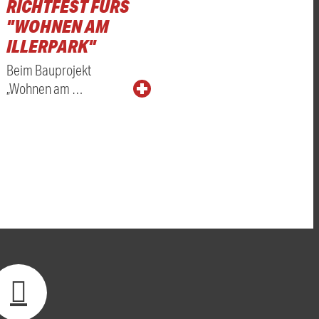
RICHTFEST FÜRS
"WOHNEN AM
ILLERPARK"
Beim Bauprojekt
„Wohnen am …