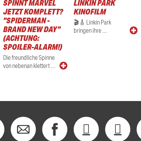
SPINNT MARVEL
LINKIN PARK
RADIO
JETZT KOMPLETT?
KINOFILM
"SPIDERMAN -
🎬🎸 Linkin Park
BRAND NEW DAY"
bringen ihre …
(ACHTUNG:
SPOILER-ALARM!)
Die freundliche Spinne
von nebenan klettert …