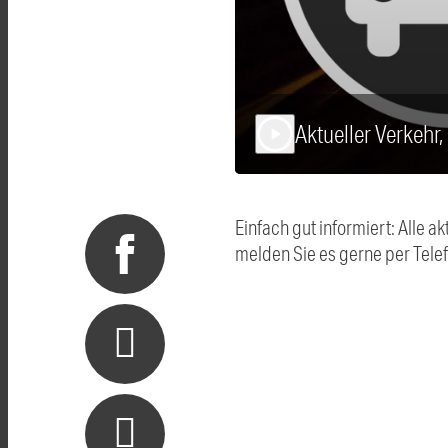
Aktueller Verkehr
play_arrow
Einfach gut informiert: Alle
melden Sie es gerne per Tel