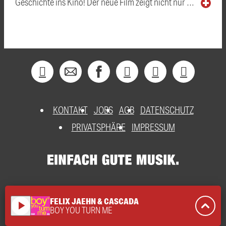
Geschichte ins Kino! Der neue Film zeigt nicht nur …
KONTAKT
JOBS
AGB
DATENSCHUTZ
PRIVATSPHÄRE
IMPRESSUM
FELIX JAEHN & CASCADA
play_arrow
BOY YOU TURN ME