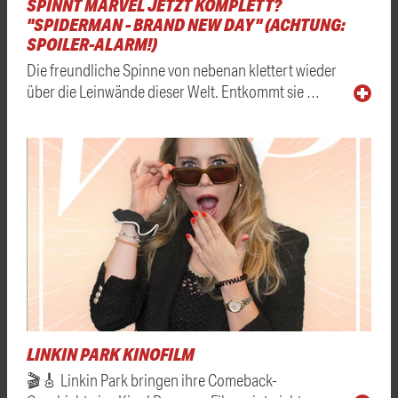
SPINNT MARVEL JETZT KOMPLETT?
"SPIDERMAN - BRAND NEW DAY" (ACHTUNG:
SPOILER-ALARM!)
Die freundliche Spinne von nebenan klettert wieder
über die Leinwände dieser Welt. Entkommt sie …
LINKIN PARK KINOFILM
🎬🎸 Linkin Park bringen ihre Comeback-