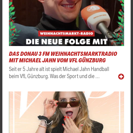
DAS DONAU 3 FM WEIHNACHTSMARKTRADIO
MIT MICHAEL JAHN VOM VFL GÜNZBURG
Seit er 5 Jahre alt ist spielt Michael Jahn Handball
beim VfL Günzburg. Was der Sport und die …