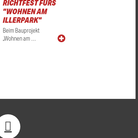
RICHTFEST FÜRS
"WOHNEN AM
ILLERPARK"
Beim Bauprojekt
„Wohnen am …