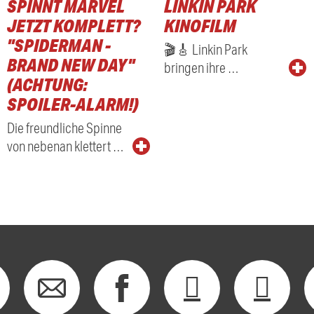
SPINNT MARVEL
LINKIN PARK
JETZT KOMPLETT?
KINOFILM
"SPIDERMAN -
🎬🎸 Linkin Park
BRAND NEW DAY"
bringen ihre …
(ACHTUNG:
SPOILER-ALARM!)
Die freundliche Spinne
von nebenan klettert …