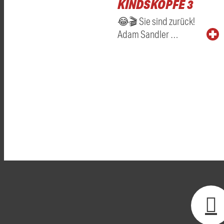
KINDSKÖPFE 3
😂🎬 Sie sind zurück!
Adam Sandler …