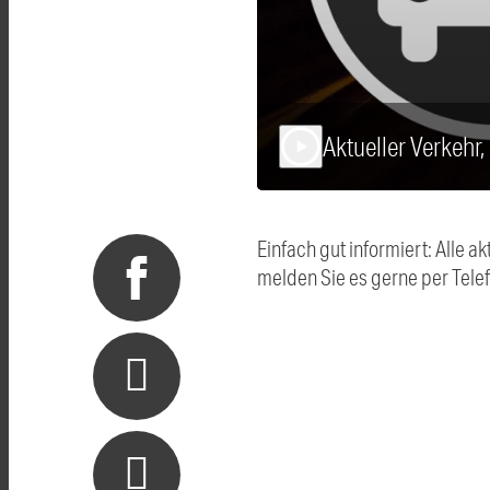
Aktueller Verkehr
play_arrow
Einfach gut informiert: Alle
melden Sie es gerne per Tel