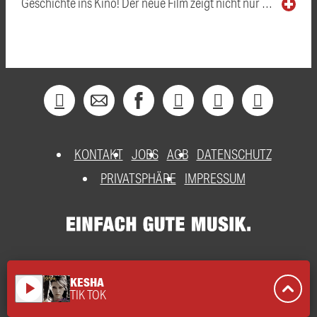
Geschichte ins Kino! Der neue Film zeigt nicht nur …
KONTAKT
JOBS
AGB
DATENSCHUTZ
PRIVATSPHÄRE
IMPRESSUM
KESHA
play_arrow
TIK TOK