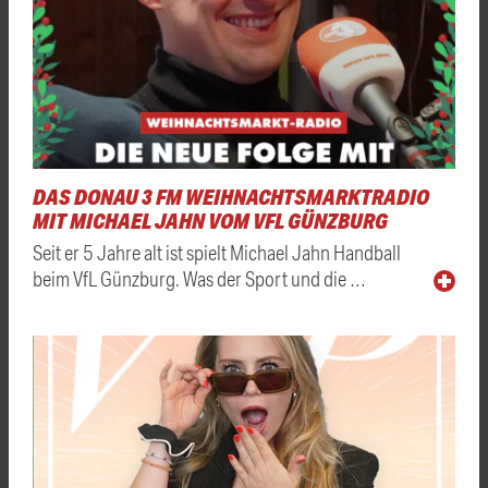
DAS DONAU 3 FM WEIHNACHTSMARKTRADIO
MIT MICHAEL JAHN VOM VFL GÜNZBURG
Seit er 5 Jahre alt ist spielt Michael Jahn Handball
beim VfL Günzburg. Was der Sport und die …