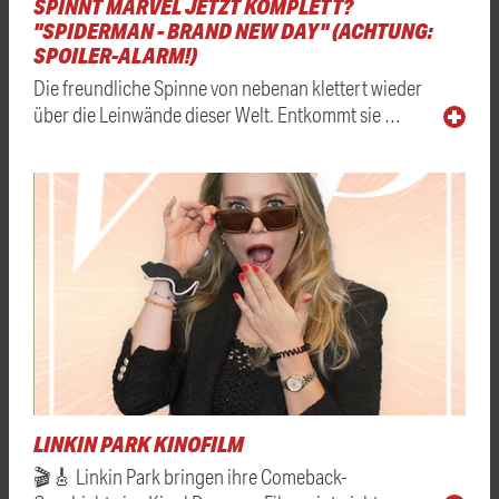
SPINNT MARVEL JETZT KOMPLETT?
"SPIDERMAN - BRAND NEW DAY" (ACHTUNG:
SPOILER-ALARM!)
Die freundliche Spinne von nebenan klettert wieder
über die Leinwände dieser Welt. Entkommt sie …
LINKIN PARK KINOFILM
🎬🎸 Linkin Park bringen ihre Comeback-