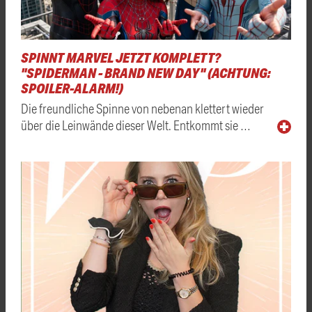
SPINNT MARVEL JETZT KOMPLETT?
"SPIDERMAN - BRAND NEW DAY" (ACHTUNG:
SPOILER-ALARM!)
Die freundliche Spinne von nebenan klettert wieder
über die Leinwände dieser Welt. Entkommt sie …