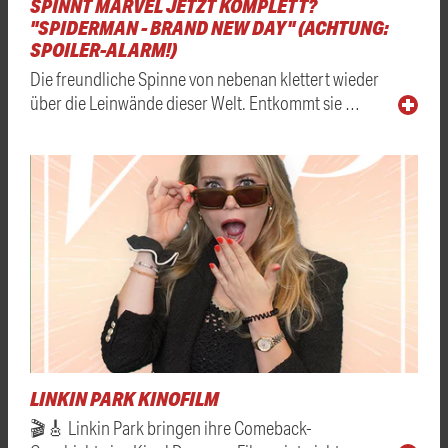
SPINNT MARVEL JETZT KOMPLETT?
"SPIDERMAN - BRAND NEW DAY" (ACHTUNG:
SPOILER-ALARM!)
Die freundliche Spinne von nebenan klettert wieder
über die Leinwände dieser Welt. Entkommt sie …
LINKIN PARK KINOFILM
🎬🎸 Linkin Park bringen ihre Comeback-