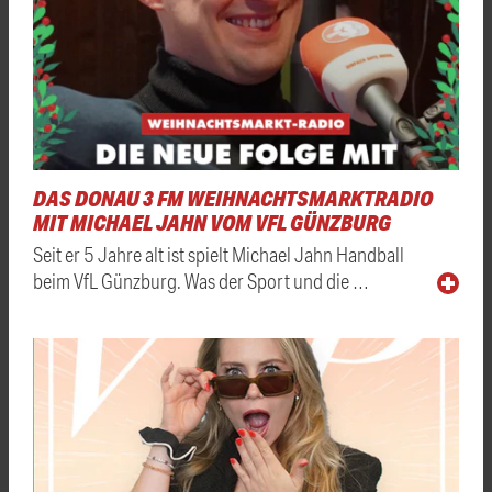
DAS DONAU 3 FM WEIHNACHTSMARKTRADIO
MIT MICHAEL JAHN VOM VFL GÜNZBURG
Seit er 5 Jahre alt ist spielt Michael Jahn Handball
beim VfL Günzburg. Was der Sport und die …