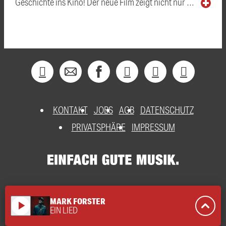
Geschichte ins Kino! Der neue Film zeigt nicht nur …
KONTAKT
JOBS
AGB
DATENSCHUTZ
PRIVATSPHÄRE
IMPRESSUM
MARK FORSTER
play_arrow
EIN LIED