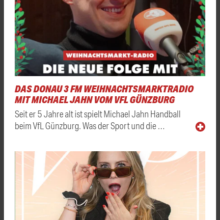
DAS DONAU 3 FM WEIHNACHTSMARKTRADIO
MIT MICHAEL JAHN VOM VFL GÜNZBURG
Seit er 5 Jahre alt ist spielt Michael Jahn Handball
beim VfL Günzburg. Was der Sport und die …