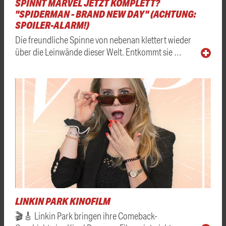
SPINNT MARVEL JETZT KOMPLETT?
"SPIDERMAN - BRAND NEW DAY" (ACHTUNG:
SPOILER-ALARM!)
Die freundliche Spinne von nebenan klettert wieder
über die Leinwände dieser Welt. Entkommt sie …
LINKIN PARK KINOFILM
🎬🎸 Linkin Park bringen ihre Comeback-