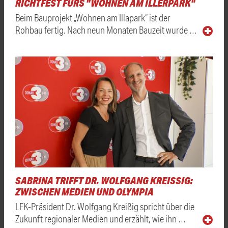
RICHTFEST FÜRS "WOHNEN AM ILLERPARK"
Beim Bauprojekt „Wohnen am Illapark“ ist der
Rohbau fertig. Nach neun Monaten Bauzeit wurde …
SABRINA TRIFFT DR. WOLFGANG KREISSIG: Z
WISCHEN MEDIEN UND OLYMPIA
LFK-Präsident Dr. Wolfgang Kreißig spricht über die
Zukunft regionaler Medien und erzählt, wie ihn …