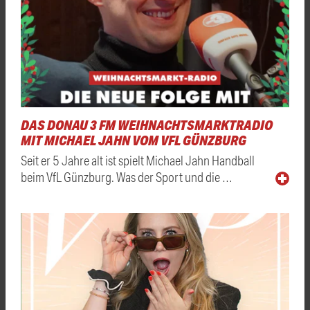
DAS DONAU 3 FM WEIHNACHTSMARKTRADIO
MIT MICHAEL JAHN VOM VFL GÜNZBURG
Seit er 5 Jahre alt ist spielt Michael Jahn Handball
beim VfL Günzburg. Was der Sport und die …