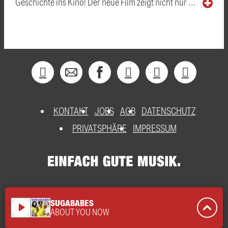
Geschichte ins Kino! Der neue Film zeigt nicht nur …
KONTAKT
JOBS
AGB
DATENSCHUTZ
PRIVATSPHÄRE
IMPRESSUM
SUGABABES
play_arrow
ABOUT YOU NOW