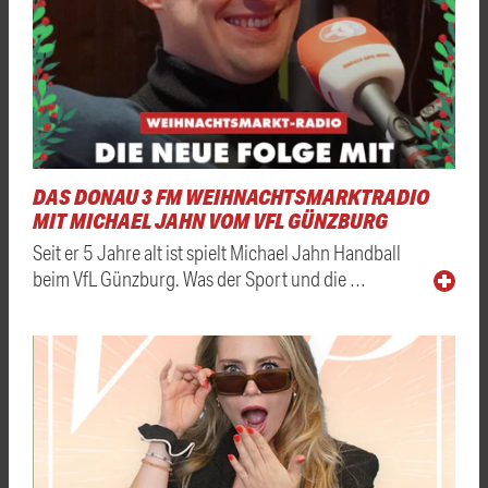
DAS DONAU 3 FM WEIHNACHTSMARKTRADIO
MIT MICHAEL JAHN VOM VFL GÜNZBURG
Seit er 5 Jahre alt ist spielt Michael Jahn Handball
beim VfL Günzburg. Was der Sport und die …