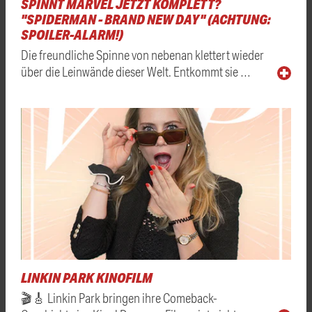
SPINNT MARVEL JETZT KOMPLETT?
"SPIDERMAN - BRAND NEW DAY" (ACHTUNG:
SPOILER-ALARM!)
Die freundliche Spinne von nebenan klettert wieder
über die Leinwände dieser Welt. Entkommt sie …
LINKIN PARK KINOFILM
🎬🎸 Linkin Park bringen ihre Comeback-