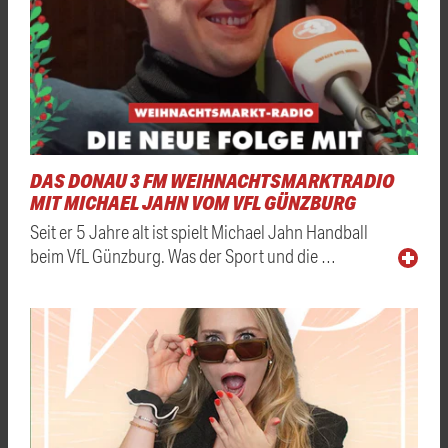
DAS DONAU 3 FM WEIHNACHTSMARKTRADIO
MIT MICHAEL JAHN VOM VFL GÜNZBURG
Seit er 5 Jahre alt ist spielt Michael Jahn Handball
beim VfL Günzburg. Was der Sport und die …