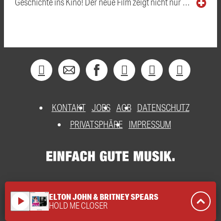
Geschichte ins Kino! Der neue Film zeigt nicht nur …
KONTAKT
JOBS
AGB
DATENSCHUTZ
PRIVATSPHÄRE
IMPRESSUM
ELTON JOHN & BRITNEY SPEARS
play_arrow
HOLD ME CLOSER