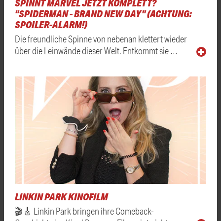
SPINNT MARVEL JETZT KOMPLETT?
"SPIDERMAN - BRAND NEW DAY" (ACHTUNG:
SPOILER-ALARM!)
Die freundliche Spinne von nebenan klettert wieder
über die Leinwände dieser Welt. Entkommt sie …
LINKIN PARK KINOFILM
🎬🎸 Linkin Park bringen ihre Comeback-