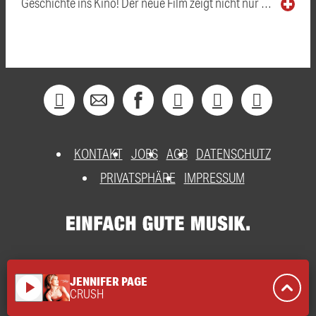
Geschichte ins Kino! Der neue Film zeigt nicht nur …
KONTAKT
JOBS
AGB
DATENSCHUTZ
PRIVATSPHÄRE
IMPRESSUM
JENNIFER PAGE
play_arrow
CRUSH