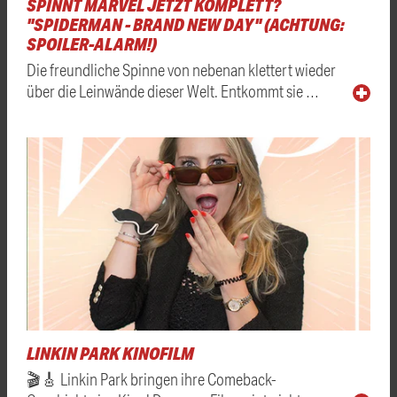
SPINNT MARVEL JETZT KOMPLETT?
"SPIDERMAN - BRAND NEW DAY" (ACHTUNG:
SPOILER-ALARM!)
Die freundliche Spinne von nebenan klettert wieder
über die Leinwände dieser Welt. Entkommt sie …
LINKIN PARK KINOFILM
🎬🎸 Linkin Park bringen ihre Comeback-