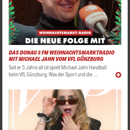
DAS DONAU 3 FM WEIHNACHTSMARKTRADIO
MIT MICHAEL JAHN VOM VFL GÜNZBURG
Seit er 5 Jahre alt ist spielt Michael Jahn Handball
beim VfL Günzburg. Was der Sport und die …