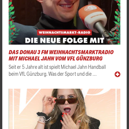
DAS DONAU 3 FM WEIHNACHTSMARKTRADIO
MIT MICHAEL JAHN VOM VFL GÜNZBURG
Seit er 5 Jahre alt ist spielt Michael Jahn Handball
beim VfL Günzburg. Was der Sport und die …