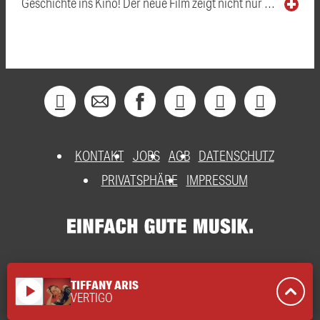
Geschichte ins Kino! Der neue Film zeigt nicht nur …
KONTAKT
JOBS
AGB
DATENSCHUTZ
PRIVATSPHÄRE
IMPRESSUM
TIFFANY ARIS
play_arrow
VERTIGO