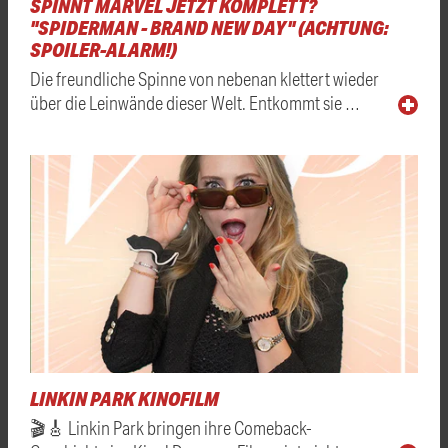
SPINNT MARVEL JETZT KOMPLETT?
"SPIDERMAN - BRAND NEW DAY" (ACHTUNG:
SPOILER-ALARM!)
Die freundliche Spinne von nebenan klettert wieder
über die Leinwände dieser Welt. Entkommt sie …
LINKIN PARK KINOFILM
🎬🎸 Linkin Park bringen ihre Comeback-