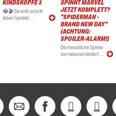
KINDSKÖPFE 3
SPINNT MARVEL
RADIO
JETZT KOMPLETT?
😂🎬 Sie sind zurück!
"SPIDERMAN -
Adam Sandler …
BRAND NEW DAY"
(ACHTUNG:
SPOILER-ALARM!)
Die freundliche Spinne
von nebenan klettert …