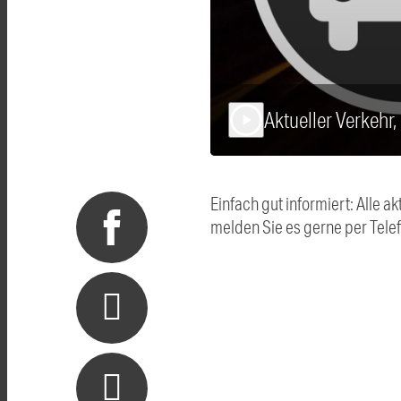
Aktueller Verkehr
play_arrow
Einfach gut informiert: Alle
melden Sie es gerne per Tel