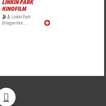
LINKIN PARK
KINOFILM
🎬🎸 Linkin Park
bringen ihre …