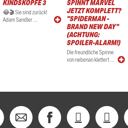
KINDSKÖPFE 3
SPINNT MARVEL
RADIO
JETZT KOMPLETT?
😂🎬 Sie sind zurück!
"SPIDERMAN -
Adam Sandler …
BRAND NEW DAY"
(ACHTUNG:
SPOILER-ALARM!)
Die freundliche Spinne
von nebenan klettert …