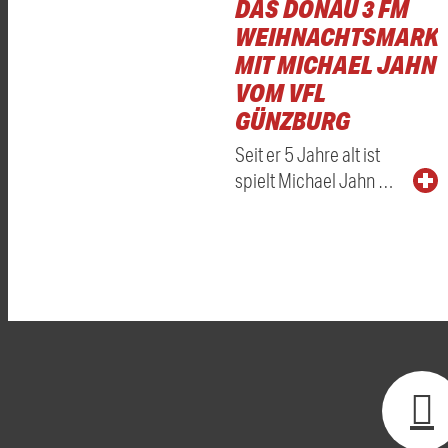
DAS DONAU 3 FM
WEIHNACHTSMARKT
MIT MICHAEL JAHN
VOM VFL
GÜNZBURG
Seit er 5 Jahre alt ist
spielt Michael Jahn …