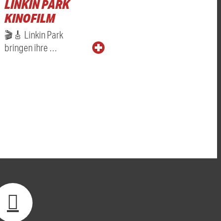
LINKIN PARK
KINOFILM
🎬🎸 Linkin Park
bringen ihre …