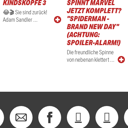
KINDSKÖPFE 3
SPINNT MARVEL
RADIO
JETZT KOMPLETT?
😂🎬 Sie sind zurück!
"SPIDERMAN -
Adam Sandler …
BRAND NEW DAY"
(ACHTUNG:
SPOILER-ALARM!)
Die freundliche Spinne
von nebenan klettert …