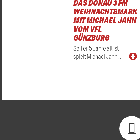
DAS DONAU 3 FM
WEIHNACHTSMARKT
MIT MICHAEL JAHN
VOM VFL
GÜNZBURG
Seit er 5 Jahre alt ist
spielt Michael Jahn …