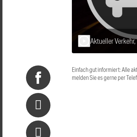
Aktueller Verkehr
play_arrow
Einfach gut informiert: Alle
melden Sie es gerne per Tel