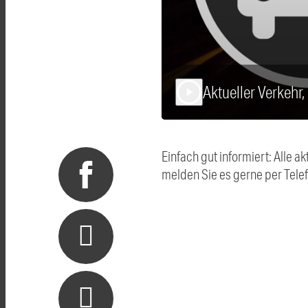
Aktueller Verkehr
play_arrow
Einfach gut informiert: Alle
melden Sie es gerne per Tel