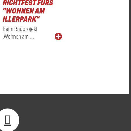
RICHTFEST FÜRS
"WOHNEN AM
ILLERPARK"
Beim Bauprojekt
„Wohnen am …