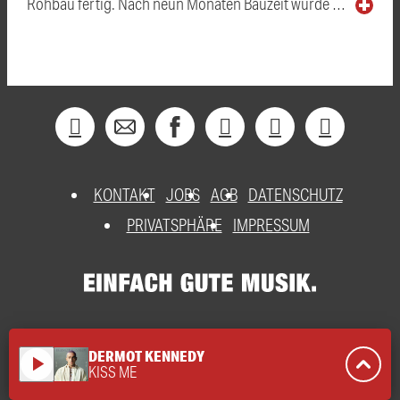
Rohbau fertig. Nach neun Monaten Bauzeit wurde …
KONTAKT
JOBS
AGB
DATENSCHUTZ
PRIVATSPHÄRE
IMPRESSUM
DERMOT KENNEDY
play_arrow
KISS ME