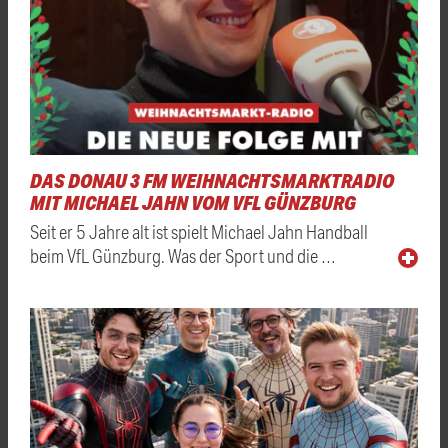
DAS DONAU 3 FM WEIHNACHTSMARKTRADIO
MIT MICHAEL JAHN VOM VFL GÜNZBURG
Seit er 5 Jahre alt ist spielt Michael Jahn Handball
beim VfL Günzburg. Was der Sport und die …