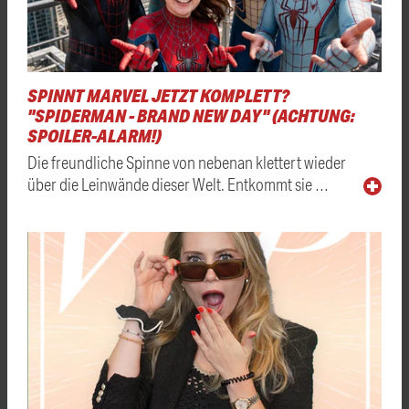
SPINNT MARVEL JETZT KOMPLETT?
"SPIDERMAN - BRAND NEW DAY" (ACHTUNG:
SPOILER-ALARM!)
Die freundliche Spinne von nebenan klettert wieder
über die Leinwände dieser Welt. Entkommt sie …