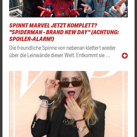
SPINNT MARVEL JETZT KOMPLETT?
"SPIDERMAN - BRAND NEW DAY" (ACHTUNG:
SPOILER-ALARM!)
Die freundliche Spinne von nebenan klettert wieder
über die Leinwände dieser Welt. Entkommt sie …