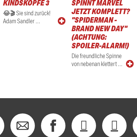
KINDSKÖPFE 3
SPINNT MARVEL
RADIO
JETZT KOMPLETT?
😂🎬 Sie sind zurück!
"SPIDERMAN -
Adam Sandler …
BRAND NEW DAY"
(ACHTUNG:
SPOILER-ALARM!)
Die freundliche Spinne
von nebenan klettert …