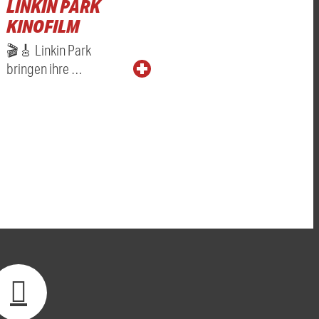
LINKIN PARK
KINOFILM
🎬🎸 Linkin Park
bringen ihre …