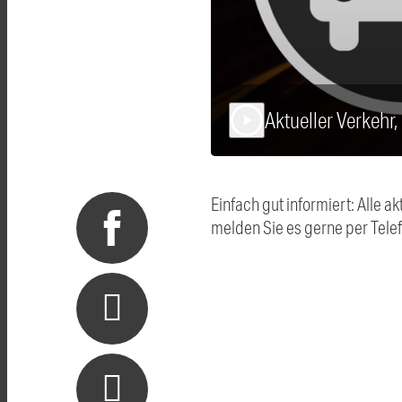
Aktueller Verkehr
play_arrow
Einfach gut informiert: Alle
melden Sie es gerne per Tel