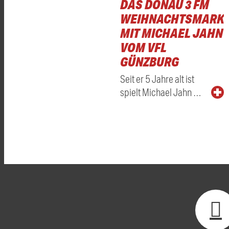
DAS DONAU 3 FM
WEIHNACHTSMARKT
MIT MICHAEL JAHN
VOM VFL
GÜNZBURG
Seit er 5 Jahre alt ist
spielt Michael Jahn …