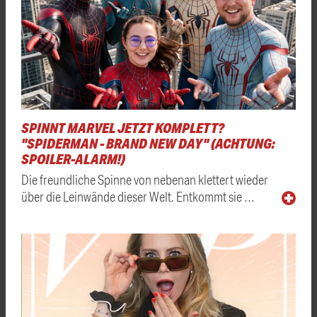
SPINNT MARVEL JETZT KOMPLETT?
"SPIDERMAN - BRAND NEW DAY" (ACHTUNG:
SPOILER-ALARM!)
Die freundliche Spinne von nebenan klettert wieder
über die Leinwände dieser Welt. Entkommt sie …