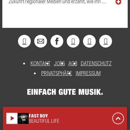
Zukunft regionaler Medien und erzählt, wie ihn …
KONTAKT
JOBS
AGB
DATENSCHUTZ
PRIVATSPHÄRE
IMPRESSUM
FAST BOY
play_arrow
BEAUTIFUL LIFE