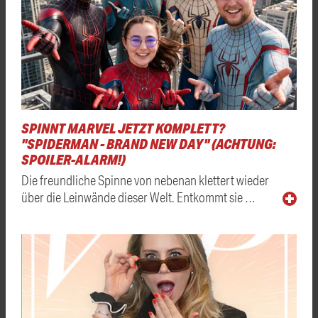
SPINNT MARVEL JETZT KOMPLETT?
"SPIDERMAN - BRAND NEW DAY" (ACHTUNG:
SPOILER-ALARM!)
Die freundliche Spinne von nebenan klettert wieder
über die Leinwände dieser Welt. Entkommt sie …