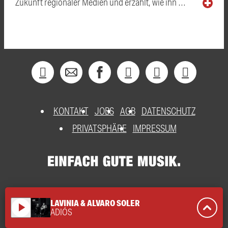
Zukunft regionaler Medien und erzählt, wie ihn …
KONTAKT
JOBS
AGB
DATENSCHUTZ
PRIVATSPHÄRE
IMPRESSUM
LAVINIA & ALVARO SOLER
play_arrow
ADIÓS