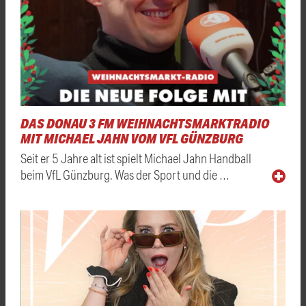
DAS DONAU 3 FM WEIHNACHTSMARKTRADIO
MIT MICHAEL JAHN VOM VFL GÜNZBURG
Seit er 5 Jahre alt ist spielt Michael Jahn Handball
beim VfL Günzburg. Was der Sport und die …