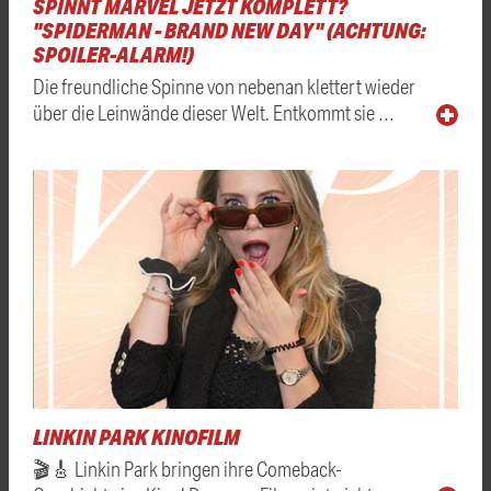
SPINNT MARVEL JETZT KOMPLETT?
"SPIDERMAN - BRAND NEW DAY" (ACHTUNG:
SPOILER-ALARM!)
Die freundliche Spinne von nebenan klettert wieder
über die Leinwände dieser Welt. Entkommt sie …
LINKIN PARK KINOFILM
🎬🎸 Linkin Park bringen ihre Comeback-