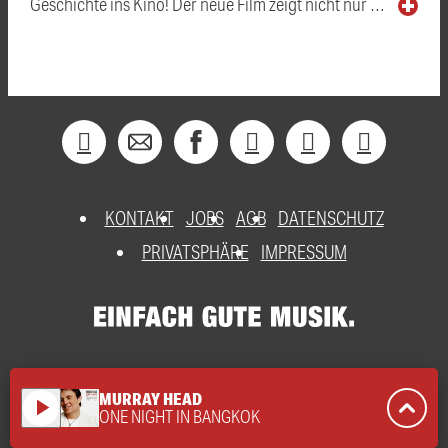
Geschichte ins Kino! Der neue Film zeigt nicht nur …
KONTAKT
JOBS
AGB
DATENSCHUTZ
PRIVATSPHÄRE
IMPRESSUM
MURRAY HEAD
play_arrow
ONE NIGHT IN BANGKOK