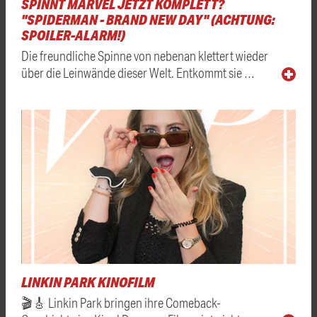
SPINNT MARVEL JETZT KOMPLETT?
"SPIDERMAN - BRAND NEW DAY" (ACHTUNG:
SPOILER-ALARM!)
Die freundliche Spinne von nebenan klettert wieder
über die Leinwände dieser Welt. Entkommt sie …
LINKIN PARK KINOFILM
🎬🎸 Linkin Park bringen ihre Comeback-