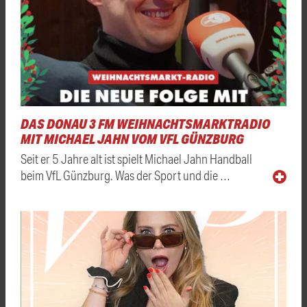
DAS DONAU 3 FM WEIHNACHTSMARKTRADIO
MIT MICHAEL JAHN VOM VFL GÜNZBURG
Seit er 5 Jahre alt ist spielt Michael Jahn Handball
beim VfL Günzburg. Was der Sport und die …