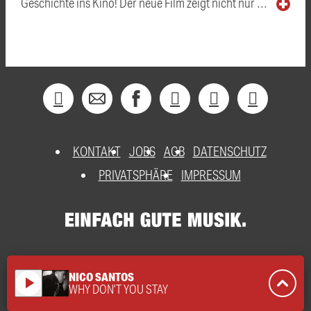
Geschichte ins Kino! Der neue Film zeigt nicht nur …
KONTAKT
JOBS
AGB
DATENSCHUTZ
PRIVATSPHÄRE
IMPRESSUM
NICO SANTOS
play_arrow
WHY DON'T YOU STAY